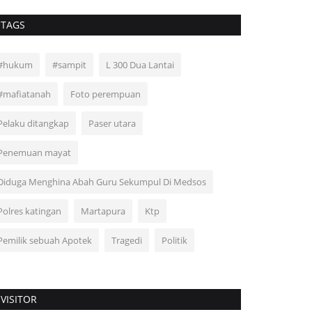
TAGS
#hukum
#sampit
L 300 Dua Lantai
#mafiatanah
Foto perempuan
Pelaku ditangkap
Paser utara
Penemuan mayat
Diduga Menghina Abah Guru Sekumpul Di Medsos
Polres katingan
Martapura
Ktp
Pemilik sebuah Apotek
Tragedi
Politik
VISITOR