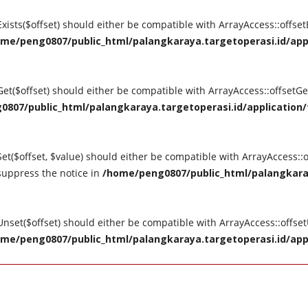
tExists($offset) should either be compatible with ArrayAccess::offse
me/peng0807/public_html/palangkaraya.targetoperasi.id/appli
tGet($offset) should either be compatible with ArrayAccess::offsetG
807/public_html/palangkaraya.targetoperasi.id/application/t
Set($offset, $value) should either be compatible with ArrayAccess::o
suppress the notice in
/home/peng0807/public_html/palangkaray
tUnset($offset) should either be compatible with ArrayAccess::offse
me/peng0807/public_html/palangkaraya.targetoperasi.id/appli