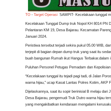
TO
-
Target Operasi
SAMPIT- Kecelakaan tunggal me
PALANGKA RAYA
Kecelakaan Tunggal Dump truk Nopol KH 8014 PN Dike
Pelantaran KM 19, Desa Bajarau. Kecamatan Pareng
Januari 2024.
Peristiwa tersebut terjadi sekira pukul 05.00 WIB, d
terjepit di bagian depan dump truk yang saat itu s
buah bangunan Rumah ikut Hangus Terbakar.dalam in
Puluhan Personel Petugas Pemadam dan Kepolisia
PALANGKA RAYA - Sebuah mini
“Kecelakaan tunggal itu tejadi pagi tadi, di Jalan Po
nomor Polisi KH 1601 TR...
warna hijau,” ucap Kasat Lantas Polres Kotim, AKP
Ayi.Subuh
Dec 8, 2023
0
72
Dijelaskannya, saat itu sopir berinisial B melaju da
Desa Bajarau, pengemudi Truk Dutro warna hijau terseb
yang mengakibatkan kendaraan mengalami kerusakan