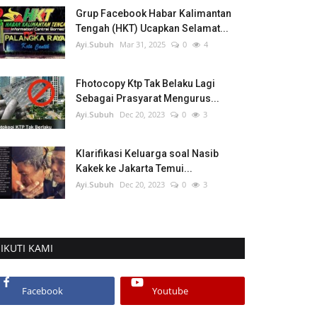
Grup Facebook Habar Kalimantan
Tengah (HKT) Ucapkan Selamat...
Ayi.Subuh
Mar 31, 2025
0
4
Fhotocopy Ktp Tak Belaku Lagi
Sebagai Prasyarat Mengurus...
Ayi.Subuh
Dec 20, 2023
0
3
Klarifikasi Keluarga soal Nasib
Kakek ke Jakarta Temui...
Ayi.Subuh
Dec 20, 2023
0
3
IKUTI KAMI
Facebook
Youtube