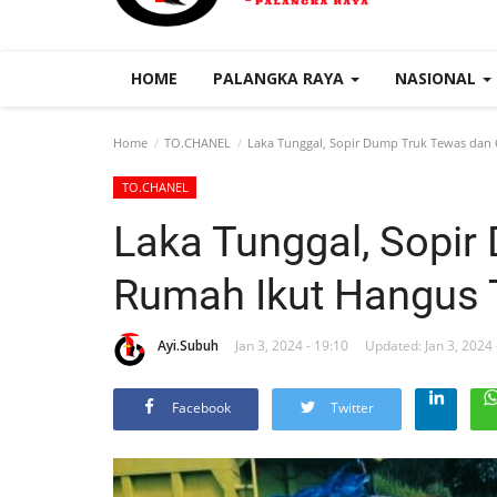
HOME
PALANGKA RAYA
NASIONAL
Home
TO.CHANEL
Laka Tunggal, Sopir Dump Truk Tewas dan 
TO.CHANEL
Laka Tunggal, Sopir
Rumah Ikut Hangus 
Ayi.Subuh
Jan 3, 2024 - 19:10
Updated: Jan 3, 2024 
Facebook
Twitter