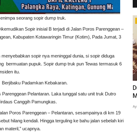
nimpa seorang sopir dump truk.
Hukum
mudikan Sopir inisial B terjadi di Jalan Poros Parenggean –
gean, Kabupaten Kotawaringin Timur (Kotim), Pada Jumat, 3
an menyebabkan sopir nya meninggal dunia, si sopir diduga
edang bermuatan pupuk. Sopir dump truk pun Tewas termasuk 6
siden itu.
n Berjibaku Padamkan Kebakaran.
 bus
Himbau pengendara roda dua yang
D
ros Parenggean Pelantaran. Laka tunggal satu unit truk Dutro
tidak menggunakan helm
M
 Firdaus Canggih Pamungkas.
Fadli
Dec 2, 2023
0
64
Ay
ri Jalan Poros Parenggean – Pelantaran, sesampainya di km 19
Petugas Kepolisian Himbau Pengguna Kendaraan Roda Dua
ut hilang kendali. Hingga terguling ke bahu jalan sebelah kiri
 materil,” ucapnya.