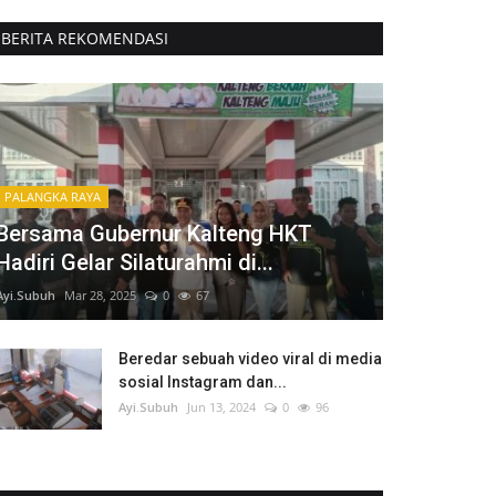
BERITA REKOMENDASI
PALANGKA RAYA
Bersama Gubernur Kalteng HKT
Hadiri Gelar Silaturahmi di...
Ayi.Subuh
Mar 28, 2025
0
67
Beredar sebuah video viral di media
sosial Instagram dan...
Ayi.Subuh
Jun 13, 2024
0
96