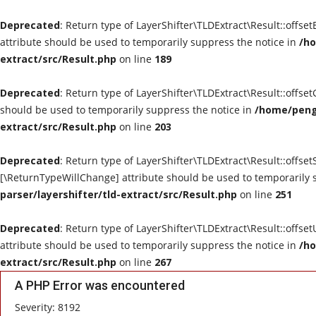
Deprecated
: Return type of LayerShifter\TLDExtract\Result::offse
attribute should be used to temporarily suppress the notice in
/ho
extract/src/Result.php
on line
189
Deprecated
: Return type of LayerShifter\TLDExtract\Result::offse
should be used to temporarily suppress the notice in
/home/peng0
extract/src/Result.php
on line
203
Deprecated
: Return type of LayerShifter\TLDExtract\Result::offset
[\ReturnTypeWillChange] attribute should be used to temporarily 
parser/layershifter/tld-extract/src/Result.php
on line
251
Deprecated
: Return type of LayerShifter\TLDExtract\Result::offse
attribute should be used to temporarily suppress the notice in
/ho
extract/src/Result.php
on line
267
A PHP Error was encountered
Severity: 8192