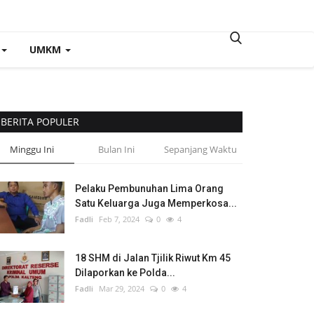
UMKM
BERITA POPULER
Minggu Ini
Bulan Ini
Sepanjang Waktu
Pelaku Pembunuhan Lima Orang
Satu Keluarga Juga Memperkosa...
Fadli
Feb 7, 2024
0
4
18 SHM di Jalan Tjilik Riwut Km 45
Dilaporkan ke Polda...
Fadli
Mar 29, 2024
0
4