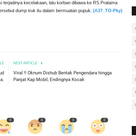
asi terjadinya kecelakaan, lalu korban dibawa ke RS Pratama
 tersebut dump truk itu dalam bermuatan pupuk.
(A37_TO-Pky)
LE
NEXT ARTICLE
ud
Viral !! Oknum Dishub Bentak Pengendara hingga
a.
Panjat Kap Mobil, Endingnya Kocak
0
0
0
0