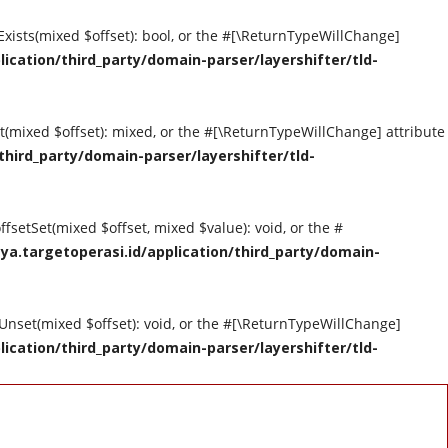
tExists(mixed $offset): bool, or the #[\ReturnTypeWillChange]
cation/third_party/domain-parser/layershifter/tld-
et(mixed $offset): mixed, or the #[\ReturnTypeWillChange] attribute
hird_party/domain-parser/layershifter/tld-
ffsetSet(mixed $offset, mixed $value): void, or the #
a.targetoperasi.id/application/third_party/domain-
tUnset(mixed $offset): void, or the #[\ReturnTypeWillChange]
cation/third_party/domain-parser/layershifter/tld-