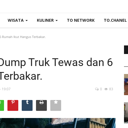
WISATA
KULINER
TO NETWORK
TO.CHANEL
6 Rumah Ikut Hangus Terbakar.
 Dump Truk Tewas dan 6
Terbakar.
- 19:07
0
83