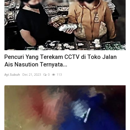
Pencuri Yang Terekam CCTV di Toko Jalan
Ais Nasution Ternyata...
Ayi.Subuh
Dec 21, 2023
0
113