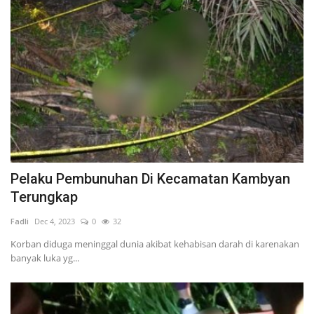
Pelaku Pembunuhan Di Kecamatan Kambyan
Terungkap
Fadli
Dec 4, 2023
0
32
Korban diduga meninggal dunia akibat kehabisan darah di karenakan
banyak luka yg...