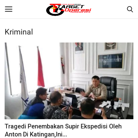
Kriminal
Login
Register
Home
Contact
PALANGKA RAYA
NASIONAL
WISATA
Tragedi Penembakan Supir Ekspedisi Oleh
KULINER
Anton Di Katingan,Ini...