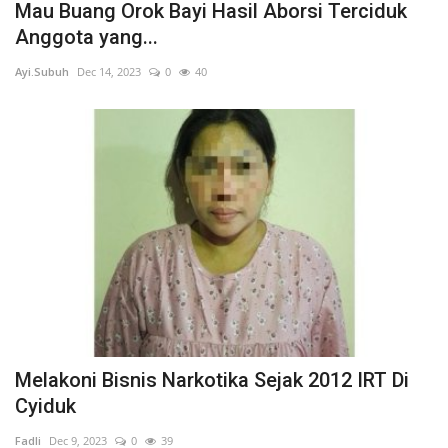
Mau Buang Orok Bayi Hasil Aborsi Terciduk
Anggota yang...
Ayi.Subuh
Dec 14, 2023
0
40
Melakoni Bisnis Narkotika Sejak 2012 IRT Di
Cyiduk
Fadli
Dec 9, 2023
0
39