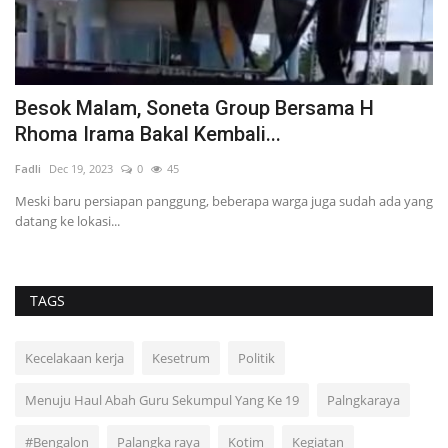
Besok Malam, Soneta Group Bersama H
S
Rhoma Irama Bakal Kembali...
D
Fadli
Dec 19, 2023
0
45
Fa
Meski baru persiapan panggung, beberapa warga juga sudah ada yang
Ak
datang ke lokasi...
me
TAGS
Kecelakaan kerja
Kesetrum
Politik
Menuju Haul Abah Guru Sekumpul Yang Ke 19
Palngkaraya
#Bengalon
Palangka raya
Kotim
Kegiatan