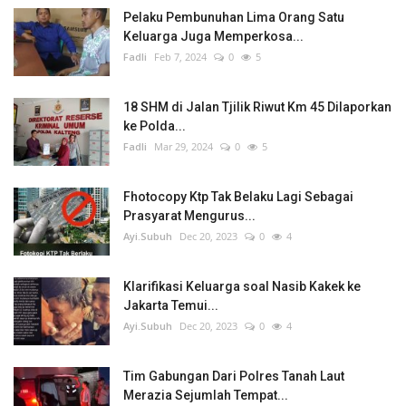
Pelaku Pembunuhan Lima Orang Satu
Keluarga Juga Memperkosa...
Fadli
Feb 7, 2024
0
5
18 SHM di Jalan Tjilik Riwut Km 45 Dilaporkan
ke Polda...
Fadli
Mar 29, 2024
0
5
Fhotocopy Ktp Tak Belaku Lagi Sebagai
Prasyarat Mengurus...
Ayi.Subuh
Dec 20, 2023
0
4
Klarifikasi Keluarga soal Nasib Kakek ke
Jakarta Temui...
Ayi.Subuh
Dec 20, 2023
0
4
Tim Gabungan Dari Polres Tanah Laut
Merazia Sejumlah Tempat...