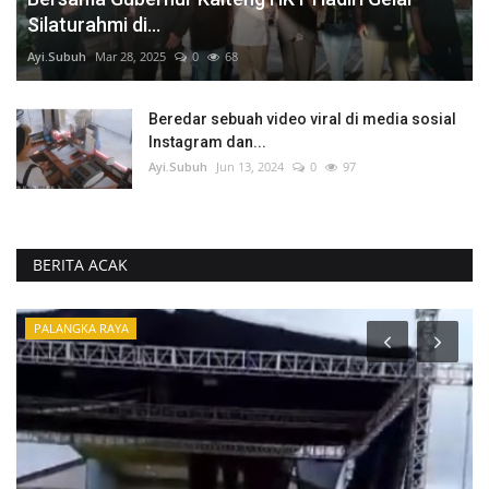
Silaturahmi di...
Ayi.Subuh
Mar 28, 2025
0
68
Beredar sebuah video viral di media sosial
Instagram dan...
Ayi.Subuh
Jun 13, 2024
0
97
BERITA ACAK
PALANGKA RAYA