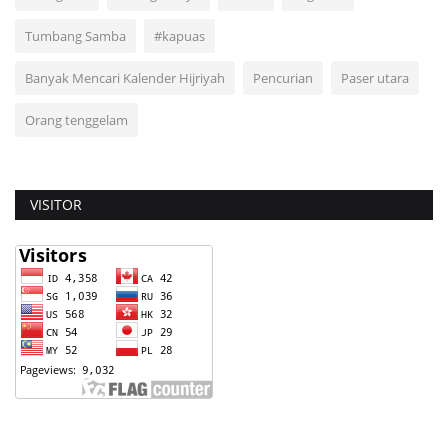
Tumbang Samba
#kapuas
Banyak Mencari Kalender Hijriyah
Pencurian
Paser utara
Orang tenggelam
VISITOR