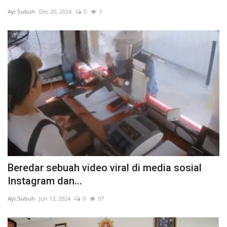
Ayi.Subuh
Dec 20, 2024
0
3
TO Network
TO.CHANEL
UMKM
Beredar sebuah video viral di media sosial
Instagram dan...
Ayi.Subuh
Jun 13, 2024
0
97