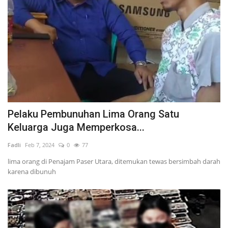
Pelaku Pembunuhan Lima Orang Satu
Keluarga Juga Memperkosa...
Fadli
Feb 7, 2024
0
77
lima orang di Penajam Paser Utara, ditemukan tewas bersimbah darah
karena dibunuh