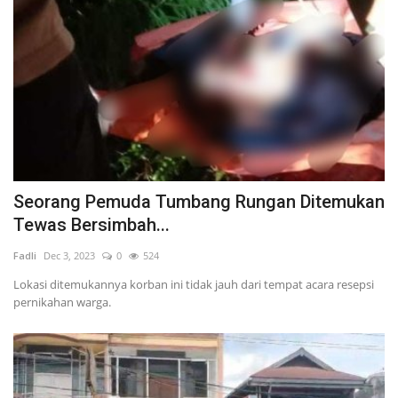
Seorang Pemuda Tumbang Rungan Ditemukan
Tewas Bersimbah...
Fadli
Dec 3, 2023
0
524
Lokasi ditemukannya korban ini tidak jauh dari tempat acara resepsi
pernikahan warga.