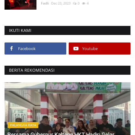
Fadli
Dec 23, 2023
0
4
IKUTI KAMI
Facebook
Youtube
BERITA REKOMENDASI
PALANGKA RAYA
Bersama Gubernur Kalteng HKT Hadiri Gelar