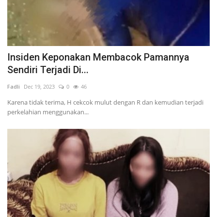
Insiden Keponakan Membacok Pamannya
Sendiri Terjadi Di...
Fadli
Dec 19, 2023
0
46
Karena tidak terima, H cekcok mulut dengan R dan kemudian terjadi
perkelahian menggunakan...