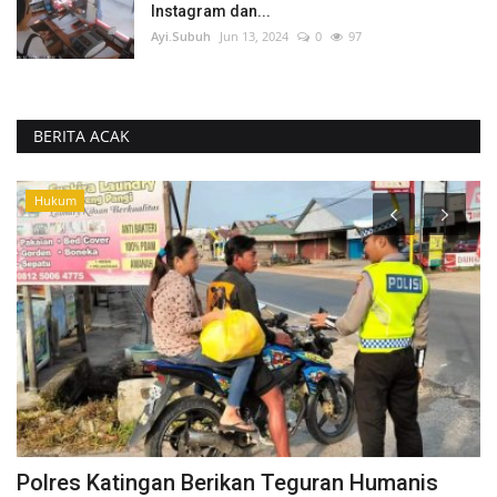
Instagram dan...
Ayi.Subuh
Jun 13, 2024
0
97
BERITA ACAK
Hukum
Polres Katingan Berikan Teguran Humanis
M