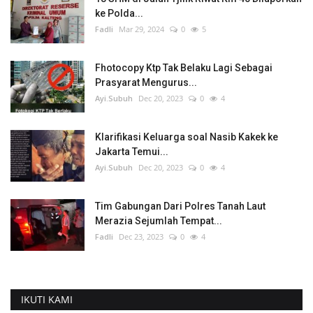
ke Polda...
Fadli
Mar 29, 2024
0
5
Fhotocopy Ktp Tak Belaku Lagi Sebagai
Prasyarat Mengurus...
Ayi.Subuh
Dec 20, 2023
0
4
Klarifikasi Keluarga soal Nasib Kakek ke
Jakarta Temui...
Ayi.Subuh
Dec 20, 2023
0
4
Tim Gabungan Dari Polres Tanah Laut
Merazia Sejumlah Tempat...
Fadli
Dec 23, 2023
0
4
IKUTI KAMI