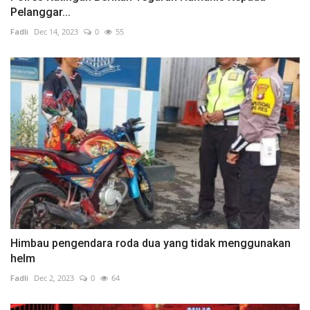
Pelanggar...
Fadli
Dec 14, 2023
0
55
Himbau pengendara roda dua yang tidak menggunakan
helm
Fadli
Dec 2, 2023
0
64