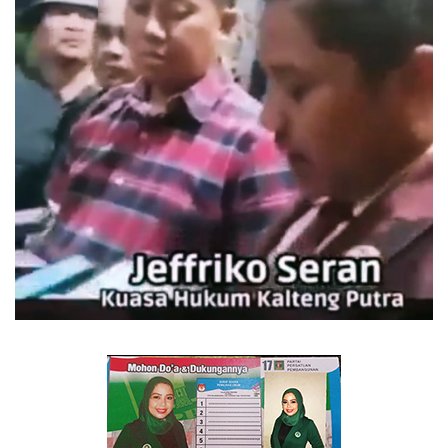
TO Network
TO.CHANEL
UMKM