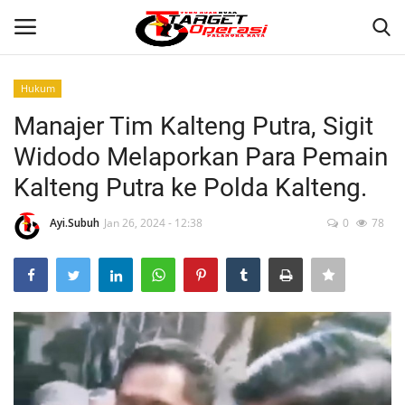
Hukum
Login
Register
Manajer Tim Kalteng Putra, Sigit
Widodo Melaporkan Para Pemain
Home
Kalteng Putra ke Polda Kalteng.
Contact
Ayi.Subuh
Jan 26, 2024 - 12:38
0
78
PALANGKA RAYA
NASIONAL
WISATA
KULINER