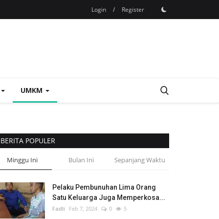
Login
/
Register
UMKM
BERITA POPULER
Minggu Ini
Bulan Ini
Sepanjang Waktu
Pelaku Pembunuhan Lima Orang
Satu Keluarga Juga Memperkosa...
Fadli
Feb 7, 2024
0
5