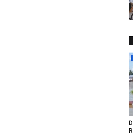
NASIONAL
 Bercinta
Data Pemilik Rumah dan Penyebab
Rumah Hanyut di Sungai...