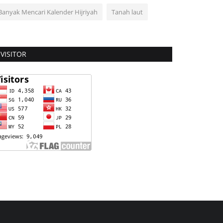
Banyak Mencari Kalender Hijriyah
Tanah laut
VISITOR