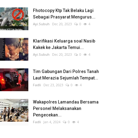
Fhotocopy Ktp Tak Belaku Lagi
Sebagai Prasyarat Mengurus...
Ayi.Subuh
Dec 20, 2023
0
4
Klarifikasi Keluarga soal Nasib
Kakek ke Jakarta Temui...
Ayi.Subuh
Dec 20, 2023
0
4
Tim Gabungan Dari Polres Tanah
Laut Merazia Sejumlah Tempat...
Fadli
Dec 23, 2023
0
4
Wakapolres Lamandau Bersama
Personel Melaksanakan
Pengecekan...
Fadli
Jan 4, 2024
0
4