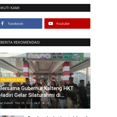
IKUTI KAMI
Facebook
Youtube
BERITA REKOMENDASI
PALANGKA RAYA
Bersama Gubernur Kalteng HKT
Hadiri Gelar Silaturahmi di...
Ayi.Subuh
Mar 28, 2025
0
68