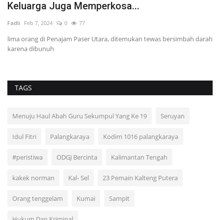
Media Sosial FB,...
Ayi.Subuh
Jan 21, 2024
0
257
ah darah
TAGS
Menuju Haul Abah Guru Sekumpul Yang Ke 19
Seruyan
Idul Fitri
Palangkaraya
Kodim 1016 palangkaraya
#peristiwa
ODGJ Bercinta
Kalimantan Tengah
kakek norman
Kal- Sel
23 Pemain Kalteng Putera
Orang tenggelam
Kumai
Sampit
Hukum Dan Kriminal