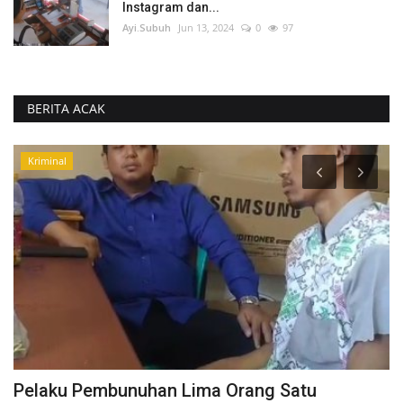
Instagram dan...
Ayi.Subuh
Jun 13, 2024
0
97
BERITA ACAK
TO.CHANEL
Diduga Menghina Abah Guru Sekumpul Di