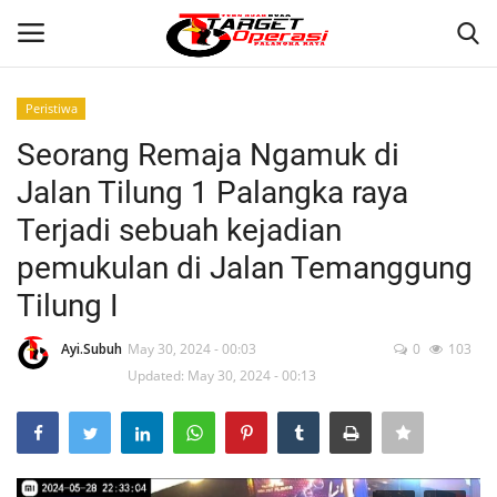
Peristiwa
Login
Register
Seorang Remaja Ngamuk di
Jalan Tilung 1 Palangka raya
Home
Terjadi sebuah kejadian
Contact
pemukulan di Jalan Temanggung
Tilung I
PALANGKA RAYA
Ayi.Subuh
May 30, 2024 - 00:03
0
103
NASIONAL
Updated: May 30, 2024 - 00:13
WISATA
KULINER