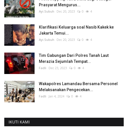
Prasyarat Mengurus...
Ayi.Subuh
Dec 20, 2023
0
4
Klarifikasi Keluarga soal Nasib Kakek ke
Jakarta Temui...
Ayi.Subuh
Dec 20, 2023
0
4
Tim Gabungan Dari Polres Tanah Laut
Merazia Sejumlah Tempat...
Fadli
Dec 23, 2023
0
4
Wakapolres Lamandau Bersama Personel
Melaksanakan Pengecekan...
Fadli
Jan 4, 2024
0
4
IKUTI KAMI