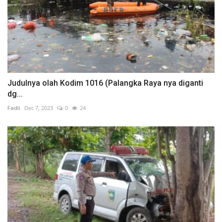
Judulnya olah Kodim 1016 (Palangka Raya nya diganti
dg...
Fadli
Dec 7, 2023
0
24