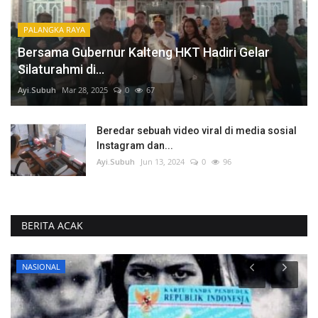
PALANGKA RAYA
Bersama Gubernur Kalteng HKT Hadiri Gelar
Silaturahmi di...
Ayi.Subuh
Mar 28, 2025
0
67
Beredar sebuah video viral di media sosial
Instagram dan...
Ayi.Subuh
Jun 13, 2024
0
96
BERITA ACAK
PALANGKA RAYA