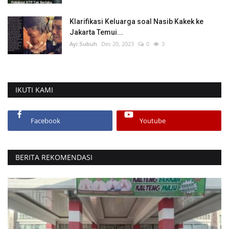
Klarifikasi Keluarga soal Nasib Kakek ke
Jakarta Temui...
Ayi.Subuh
Dec 20, 2023
0
3
IKUTI KAMI
Facebook
Youtube
BERITA REKOMENDASI