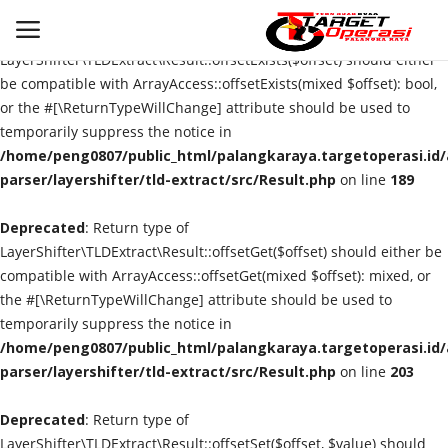
Deprecated
: Return type of
LayerShifter\TLDExtract\Result::offsetExists($offset) should either
be compatible with ArrayAccess::offsetExists(mixed $offset): bool,
or the #[\ReturnTypeWillChange] attribute should be used to
Login
Register
temporarily suppress the notice in
/home/peng0807/public_html/palangkaraya.targetoperasi.id/a
Home
parser/layershifter/tld-extract/src/Result.php
on line
189
Deprecated
Contact
: Return type of
LayerShifter\TLDExtract\Result::offsetGet($offset) should either be
compatible with ArrayAccess::offsetGet(mixed $offset): mixed, or
PALANGKA RAYA
the #[\ReturnTypeWillChange] attribute should be used to
temporarily suppress the notice in
NASIONAL
/home/peng0807/public_html/palangkaraya.targetoperasi.id/a
parser/layershifter/tld-extract/src/Result.php
on line
203
WISATA
Deprecated
: Return type of
KULINER
LayerShifter\TLDExtract\Result::offsetSet($offset, $value) should