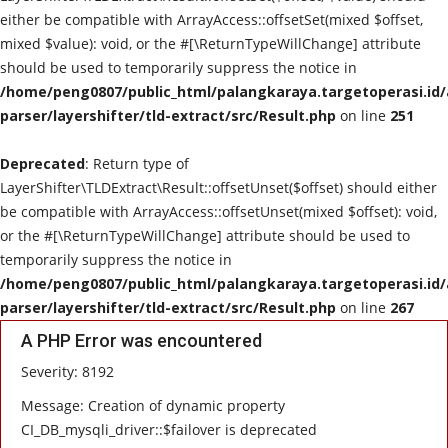
either be compatible with ArrayAccess::offsetSet(mixed $offset,
TO Network
mixed $value): void, or the #[\ReturnTypeWillChange] attribute
should be used to temporarily suppress the notice in
TO.CHANEL
/home/peng0807/public_html/palangkaraya.targetoperasi.id/a
parser/layershifter/tld-extract/src/Result.php
on line
251
UMKM
Deprecated
: Return type of
LayerShifter\TLDExtract\Result::offsetUnset($offset) should either
be compatible with ArrayAccess::offsetUnset(mixed $offset): void,
or the #[\ReturnTypeWillChange] attribute should be used to
temporarily suppress the notice in
/home/peng0807/public_html/palangkaraya.targetoperasi.id/a
parser/layershifter/tld-extract/src/Result.php
on line
267
A PHP Error was encountered
Severity: 8192
Message: Creation of dynamic property
CI_DB_mysqli_driver::$failover is deprecated