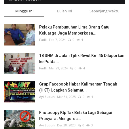
Minggu Ini
Bulan Ini
Sepanjang Waktu
Pelaku Pembunuhan Lima Orang Satu
Keluarga Juga Memperkosa...
Fadli
Feb 7, 2024
0
4
18 SHM di Jalan Tjilik Riwut Km 45 Dilaporkan
ke Polda...
Fadli
Mar 29, 2024
0
4
Grup Facebook Habar Kalimantan Tengah
(HKT) Ucapkan Selamat...
Ayi.Subuh
Mar 31, 2025
0
4
Fhotocopy Ktp Tak Belaku Lagi Sebagai
Prasyarat Mengurus...
Ayi.Subuh
Dec 20, 2023
0
3