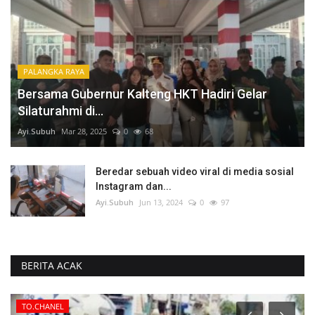
PALANGKA RAYA
Bersama Gubernur Kalteng HKT Hadiri Gelar
Silaturahmi di...
Ayi.Subuh
Mar 28, 2025
0
68
Beredar sebuah video viral di media sosial
Instagram dan...
Ayi.Subuh
Jun 13, 2024
0
97
BERITA ACAK
TO.CHANEL