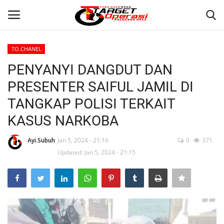
TO.CHANEL
Login
Register
PENYANYI DANGDUT DAN
PRESENTER SAIFUL JAMIL DI
Home
TANGKAP POLISI TERKAIT
Contact
KASUS NARKOBA
PALANGKA RAYA
Ayi.Subuh
Jan 5, 2024 - 21:16
0
371
Updated: Jan 5, 2024 - 21:15
NASIONAL
WISATA
KULINER