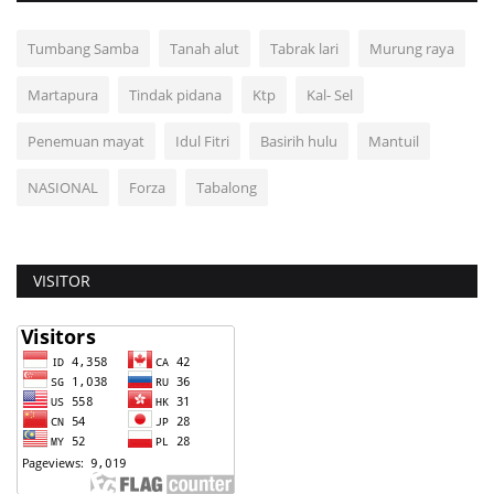
Tumbang Samba
Tanah alut
Tabrak lari
Murung raya
Martapura
Tindak pidana
Ktp
Kal- Sel
Penemuan mayat
Idul Fitri
Basirih hulu
Mantuil
NASIONAL
Forza
Tabalong
VISITOR