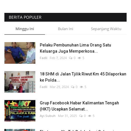
BERITA POPULER
Minggu Ini
Bulan Ini
Sepanjang Waktu
Pelaku Pembunuhan Lima Orang Satu
Keluarga Juga Memperkosa...
Fadli
Feb 7, 2024
0
5
18 SHM di Jalan Tjilik Riwut Km 45 Dilaporkan
ke Polda...
Fadli
Mar 29, 2024
0
5
Grup Facebook Habar Kalimantan Tengah
(HKT) Ucapkan Selamat...
Ayi.Subuh
Mar 31, 2025
0
5