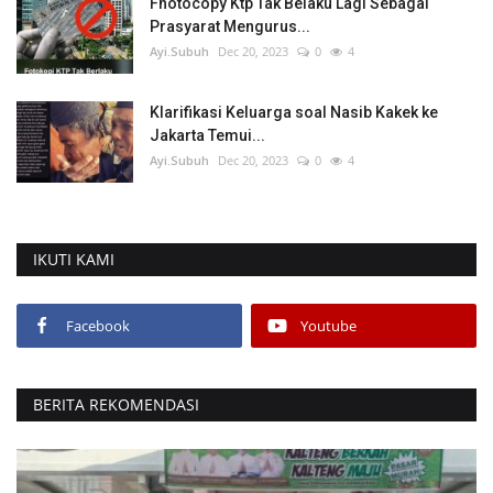
Fhotocopy Ktp Tak Belaku Lagi Sebagai
Prasyarat Mengurus...
Ayi.Subuh
Dec 20, 2023
0
4
Klarifikasi Keluarga soal Nasib Kakek ke
Jakarta Temui...
Ayi.Subuh
Dec 20, 2023
0
4
IKUTI KAMI
Facebook
Youtube
BERITA REKOMENDASI