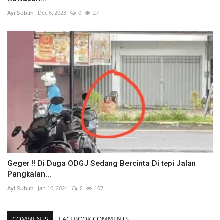
Ayi.Subuh
Dec 6, 2023
0
27
Geger !! Di Duga ODGJ Sedang Bercinta Di tepi Jalan
Pangkalan...
Ayi.Subuh
Jan 10, 2024
0
107
COMMENTS
FACEBOOK COMMENTS