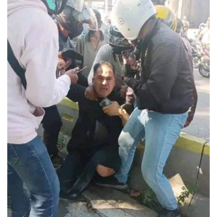
TO Network
TO.CHANEL
UMKM