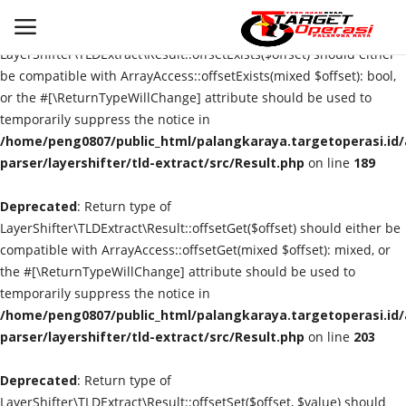
Deprecated
: Return type of
LayerShifter\TLDExtract\Result::offsetExists($offset) should either
be compatible with ArrayAccess::offsetExists(mixed $offset): bool,
or the #[\ReturnTypeWillChange] attribute should be used to
Login
Register
temporarily suppress the notice in
/home/peng0807/public_html/palangkaraya.targetoperasi.id/a
Home
parser/layershifter/tld-extract/src/Result.php
on line
189
Deprecated
Contact
: Return type of
LayerShifter\TLDExtract\Result::offsetGet($offset) should either be
compatible with ArrayAccess::offsetGet(mixed $offset): mixed, or
PALANGKA RAYA
the #[\ReturnTypeWillChange] attribute should be used to
temporarily suppress the notice in
NASIONAL
/home/peng0807/public_html/palangkaraya.targetoperasi.id/a
parser/layershifter/tld-extract/src/Result.php
on line
203
WISATA
Deprecated
: Return type of
KULINER
LayerShifter\TLDExtract\Result::offsetSet($offset, $value) should