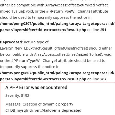
either be compatible with ArrayAccess::offsetSet(mixed $offset,
TO Network
mixed $value): void, or the #[\ReturnTypeWillChange] attribute
should be used to temporarily suppress the notice in
TO.CHANEL
/home/peng0807/public_html/palangkaraya.targetoperasi.id/a
parser/layershifter/tld-extract/src/Result.php
on line
251
UMKM
Deprecated
: Return type of
LayerShifter\TLDExtract\Result::offsetUnset($offset) should either
be compatible with ArrayAccess::offsetUnset(mixed $offset): void,
or the #[\ReturnTypeWillChange] attribute should be used to
temporarily suppress the notice in
/home/peng0807/public_html/palangkaraya.targetoperasi.id/a
parser/layershifter/tld-extract/src/Result.php
on line
267
A PHP Error was encountered
Severity: 8192
Message: Creation of dynamic property
CI_DB_mysqli_driver::$failover is deprecated