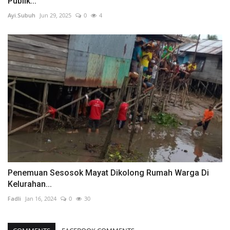
Publik...
Ayi.Subuh
Jun 29, 2025
0
4
Penemuan Sesosok Mayat Dikolong Rumah Warga Di
Kelurahan...
Fadli
Jan 16, 2024
0
30