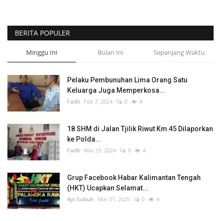
BERITA POPULER
Minggu Ini
Bulan Ini
Sepanjang Waktu
Pelaku Pembunuhan Lima Orang Satu
Keluarga Juga Memperkosa...
Fadli
Feb 7, 2024
0
4
18 SHM di Jalan Tjilik Riwut Km 45 Dilaporkan
ke Polda...
Fadli
Mar 29, 2024
0
4
Grup Facebook Habar Kalimantan Tengah
(HKT) Ucapkan Selamat...
Ayi.Subuh
Mar 31, 2025
0
4