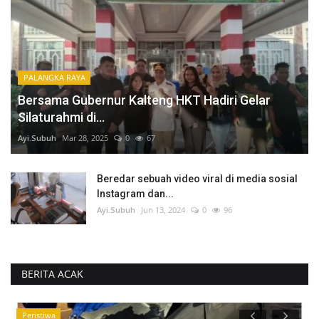
PALANGKA RAYA
Bersama Gubernur Kalteng HKT Hadiri Gelar
Silaturahmi di...
Ayi.Subuh
Mar 28, 2025
0
67
Beredar sebuah video viral di media sosial
Instagram dan...
Ayi.Subuh
Jun 13, 2024
0
96
BERITA ACAK
Hukum