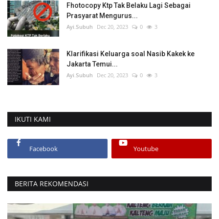
Fhotocopy Ktp Tak Belaku Lagi Sebagai
Prasyarat Mengurus...
Ayi.Subuh
Dec 20, 2023
0
3
Klarifikasi Keluarga soal Nasib Kakek ke
Jakarta Temui...
Ayi.Subuh
Dec 20, 2023
0
3
IKUTI KAMI
Facebook
Youtube
BERITA REKOMENDASI