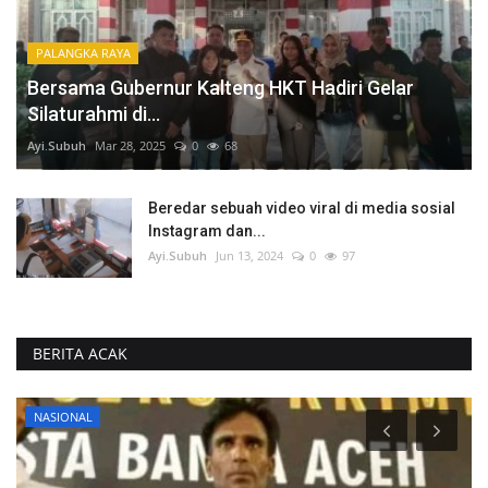
PALANGKA RAYA
Bersama Gubernur Kalteng HKT Hadiri Gelar
Silaturahmi di...
Ayi.Subuh
Mar 28, 2025
0
68
Beredar sebuah video viral di media sosial
Instagram dan...
Ayi.Subuh
Jun 13, 2024
0
97
BERITA ACAK
NASIONAL