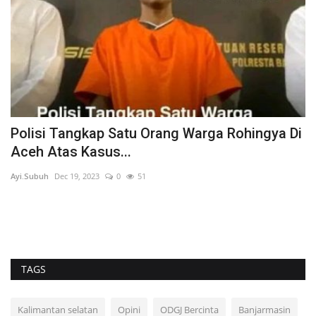
Polisi Tangkap Satu Orang Warga Rohingya Di
T
Aceh Atas Kasus...
1
Ayi.Subuh
Dec 19, 2023
0
51
Ay
TAGS
Kalimantan selatan
Opini
ODGJ Bercinta
Banjarmasin