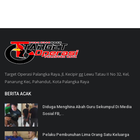
Target Operasi Palangka Raya, Jl, Kecipir gg Lewu Tatau II No 32, Kel,
Panarung Kec, Pahandut, Kota Palangka Raya
BERITA ACAK
Diduga Menghina Abah Guru Sekumpul Di Media
Sosial FB,...
Pelaku Pembunuhan Lima Orang Satu Keluarga