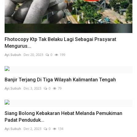
Fhotocopy Ktp Tak Belaku Lagi Sebagai Prasyarat
Mengurus...
Ayi.Subuh
Dec 20, 2023
0
199
Banjir Terjang Di Tiga Wilayah Kalimantan Tengah
Ayi.Subuh
Dec 3, 2023
0
79
Siang Bolong Kebakaran Hebat Melanda Pemukiman
Padat Penduduk...
Ayi.Subuh
Dec 2, 2023
0
134