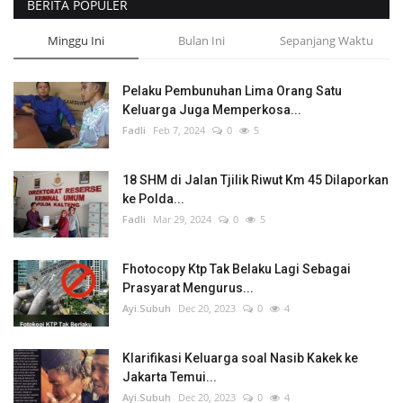
BERITA POPULER
Minggu Ini
Bulan Ini
Sepanjang Waktu
Pelaku Pembunuhan Lima Orang Satu
Keluarga Juga Memperkosa...
Fadli
Feb 7, 2024
0
5
18 SHM di Jalan Tjilik Riwut Km 45 Dilaporkan
ke Polda...
Fadli
Mar 29, 2024
0
5
Fhotocopy Ktp Tak Belaku Lagi Sebagai
Prasyarat Mengurus...
Ayi.Subuh
Dec 20, 2023
0
4
Klarifikasi Keluarga soal Nasib Kakek ke
Jakarta Temui...
Ayi.Subuh
Dec 20, 2023
0
4