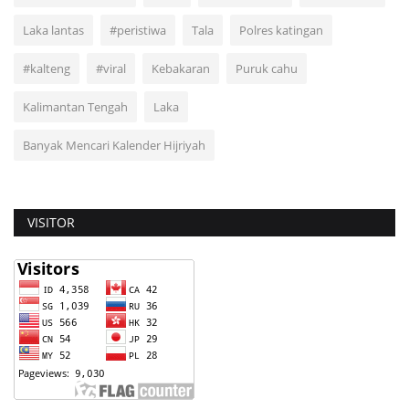
Laka lantas
#peristiwa
Tala
Polres katingan
#kalteng
#viral
Kebakaran
Puruk cahu
Kalimantan Tengah
Laka
Banyak Mencari Kalender Hijriyah
VISITOR