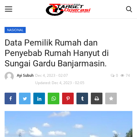
NASIONAL
Login
Register
Data Pemilik Rumah dan
Penyebab Rumah Hanyut di
Home
Sungai Gardu Banjarmasin.
Contact
Ayi Subuh
Dec 4, 2023 - 02:07
0
74
Updated: Dec 4, 2023 - 02:05
PALANGKA RAYA
NASIONAL
WISATA
KULINER