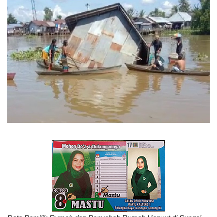
TO Network
TO.CHANEL
UMKM