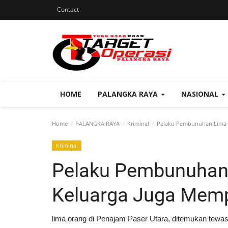
Contact
HOME
PALANGKA RAYA
NASIONAL
Home
PALANGKA RAYA
Kriminal
Pelaku Pembunuhan Lima O
Kriminal
Pelaku Pembunuhan
Keluarga Juga Mem
lima orang di Penajam Paser Utara, ditemukan tewa