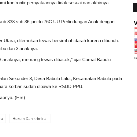
ami konfrontir pernyataannya tidak sesuai dan akhirnya
0 sub 338 sub 36 juncto 76C UU Perlindungan Anak dengan
er Utara, ditemukan tewas bersimbah darah karena dibunuh.
 ibu dan 3 anaknya.
a 3 anaknya, memang tewas dibacok," ujar Camat Babulu
i Jalan Sekunder 8, Desa Babulu Lalut, Kecamatan Babulu pada
sad para korban sudah dibawa ke RSUD PPU.
capnya. (Hrs)
ra
Hukum Dan kriminal