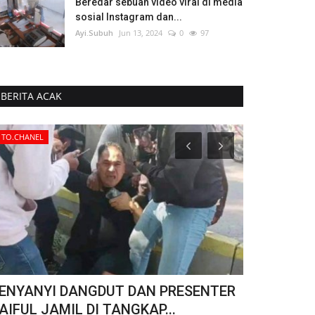
Beredar sebuah video viral di media
sosial Instagram dan...
Ayi.Subuh
Jun 13, 2024
0
97
BERITA ACAK
TO.CHANEL
Kriminal
ENYANYI DANGDUT DAN PRESENTER
18 SHM di J
AIFUL JAMIL DI TANGKAP...
Dilaporkan 