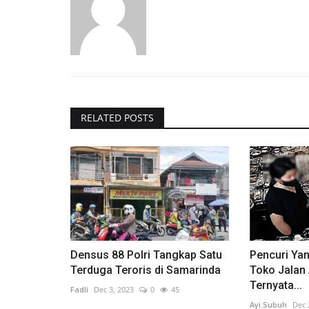
RELATED POSTS
Densus 88 Polri Tangkap Satu
Pencuri Ya
Terduga Teroris di Samarinda
Toko Jalan 
Ternyata...
Fadli
Dec 3, 2023
0
45
Ayi.Subuh
Dec 