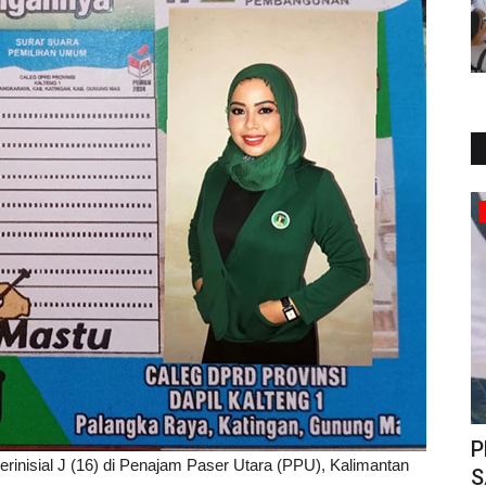
TO.CHANEL
Mari Tertib Berlalu Lintas
P
inisial J (16) di Penajam Paser Utara (PPU), Kalimantan
edy
S