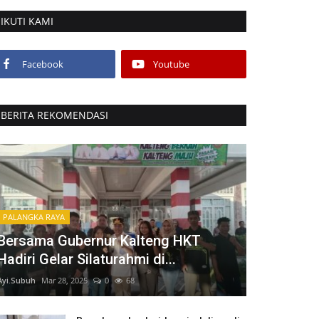
IKUTI KAMI
Facebook
Youtube
BERITA REKOMENDASI
PALANGKA RAYA
Bersama Gubernur Kalteng HKT
Hadiri Gelar Silaturahmi di...
Ayi.Subuh
Mar 28, 2025
0
68