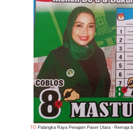
Hukum
Komika Aulia Diduga Hina Nabi
TO
Palangka Raya Penajam Paser Utara - Remaja ber
Muhammad saat Stand Up Com