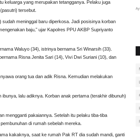
Ayi.Subuh
Jan 9, 2024
0
74
atu keluarga yang merupakan tetangganya. Pelaku juga
Ay
pasutri) tersebut.
rtajuk
) sudah meninggal baru diperkosa. Jadi posisinya korban
 mengenakan baju," ujar Kapolres PPU AKBP Supriyanto
nama Waluyo (34), istrinya bernama Sri Winarsih (33).
rnama Risna Jenita Sari (14), Vivi Dwi Suriani (10), dan
 nyawa orang tua dan adik Risna. Kemudian melakukan
n ibunya, lalu adiknya. Korban anak pertama (terakhir dibunuh)
 mengganti pakaiannya. Setelah itu pelaku tiba-tiba
i pembunuhan di rumah sebelah mereka.
sama kakaknya, saat ke rumah Pak RT dia sudah mandi, ganti