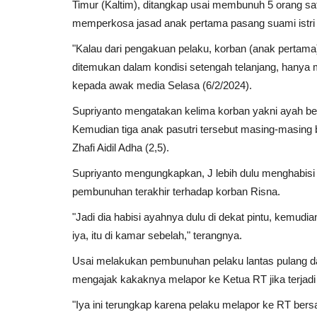
Timur (Kaltim), ditangkap usai membunuh 5 orang s
Fadli
Dec 9, 2023
0
47
memperkosa jasad anak pertama pasang suami istri (
Aulia menjadi komika pembuka dalam diskusi be
"Kalau dari pengakuan pelaku, korban (anak pertama
'Desak Anies'
ditemukan dalam kondisi setengah telanjang, hanya
kepada awak media Selasa (6/2/2024).
Supriyanto mengatakan kelima korban yakni ayah ber
Kemudian tiga anak pasutri tersebut masing-masing be
Zhafi Aidil Adha (2,5).
Supriyanto mengungkapkan, J lebih dulu menghabisi
pembunuhan terakhir terhadap korban Risna.
"Jadi dia habisi ayahnya dulu di dekat pintu, kemudia
iya, itu di kamar sebelah," terangnya.
Usai melakukan pembunuhan pelaku lantas pulang dan
mengajak kakaknya melapor ke Ketua RT jika terjad
"Iya ini terungkap karena pelaku melapor ke RT ber