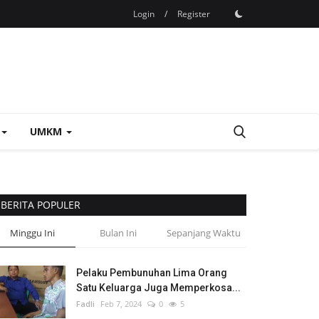
Login
/
Register
UMKM
BERITA POPULER
Minggu Ini
Bulan Ini
Sepanjang Waktu
Pelaku Pembunuhan Lima Orang
Satu Keluarga Juga Memperkosa...
Fadli
Feb 7, 2024
0
5