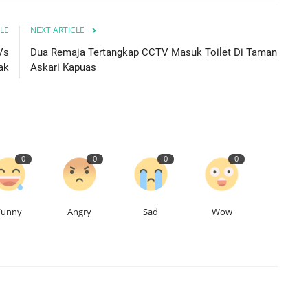
LE
NEXT ARTICLE
Vs
Dua Remaja Tertangkap CCTV Masuk Toilet Di Taman
ak
Askari Kapuas
0
0
0
0
Funny
Angry
Sad
Wow