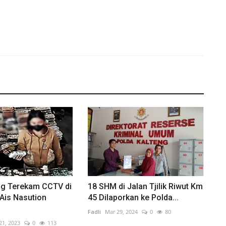
ng Terekam CCTV di
18 SHM di Jalan Tjilik Riwut Km
Ais Nasution
45 Dilaporkan ke Polda...
Fadli
Mar 29, 2024
0
80
21, 2023
0
113