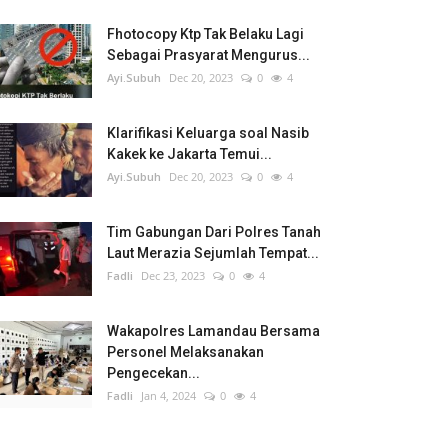
Fhotocopy Ktp Tak Belaku Lagi
Sebagai Prasyarat Mengurus...
Ayi.Subuh
Dec 20, 2023
0
4
Klarifikasi Keluarga soal Nasib
Kakek ke Jakarta Temui...
Ayi.Subuh
Dec 20, 2023
0
4
Tim Gabungan Dari Polres Tanah
Laut Merazia Sejumlah Tempat...
Fadli
Dec 23, 2023
0
4
Wakapolres Lamandau Bersama
Personel Melaksanakan
Pengecekan...
Fadli
Jan 4, 2024
0
4