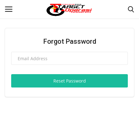
Login
Register
Forgot Password
Home
Contact
Reset Password
PALANGKA RAYA
NASIONAL
WISATA
KULINER