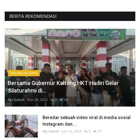
BERITA REKOMENDASI
PALANGKA RAYA
Bersama Gubernur Kalteng HKT Hadiri Gelar
Silaturahmi di...
Ayi.Subuh
Mar 28, 2025
0
68
Beredar sebuah video viral di media sosial
Instagram dan...
Ayi.Subuh
Jun 13, 2024
0
97