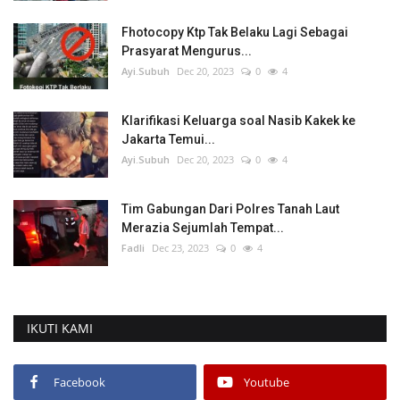
Fhotocopy Ktp Tak Belaku Lagi Sebagai
Prasyarat Mengurus...
Ayi.Subuh
Dec 20, 2023
0
4
Klarifikasi Keluarga soal Nasib Kakek ke
Jakarta Temui...
Ayi.Subuh
Dec 20, 2023
0
4
Tim Gabungan Dari Polres Tanah Laut
Merazia Sejumlah Tempat...
Fadli
Dec 23, 2023
0
4
IKUTI KAMI
Facebook
Youtube