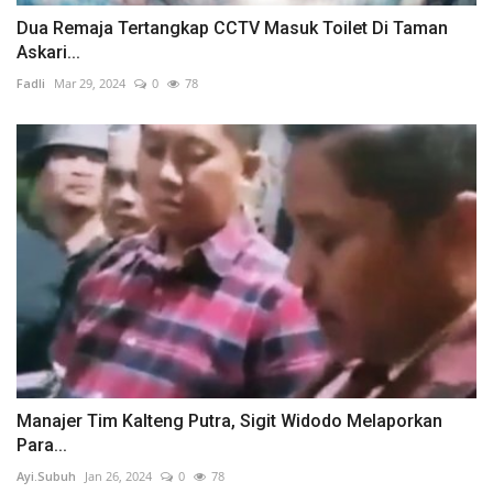
Dua Remaja Tertangkap CCTV Masuk Toilet Di Taman
Askari...
Fadli
Mar 29, 2024
0
78
Manajer Tim Kalteng Putra, Sigit Widodo Melaporkan
Para...
Ayi.Subuh
Jan 26, 2024
0
78