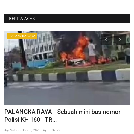
BERITA ACAK
PALANGKA RAYA
PALANGKA RAYA - Sebuah mini bus nomor
M
Polisi KH 1601 TR...
d
Ayi.Subuh
Dec 8, 2023
0
72
Fa