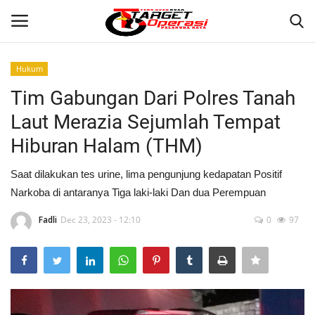
Hukum
Login
Register
Tim Gabungan Dari Polres Tanah
Laut Merazia Sejumlah Tempat
Home
Hiburan Halam (THM)
Contact
Saat dilakukan tes urine, lima pengunjung kedapatan Positif
Narkoba di antaranya Tiga laki-laki Dan dua Perempuan
PALANGKA RAYA
Fadli
Dec 23, 2023 - 12:10
0
97
NASIONAL
WISATA
KULINER