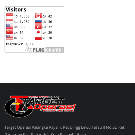
Target Operasi Palangka Raya, Jl, Kecipir gg Lewu Tatau II No 32, Kel,
Panarung Kec, Pahandut, Kota Palangka Raya