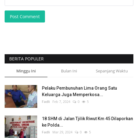
Post Comment
BERITA POPULER
Minggu Ini
Bulan Ini
Sepanjang Waktu
Pelaku Pembunuhan Lima Orang Satu
Keluarga Juga Memperkosa...
Fadli
Feb 7, 2024
0
5
18 SHM di Jalan Tjilik Riwut Km 45 Dilaporkan
ke Polda...
Fadli
Mar 29, 2024
0
5