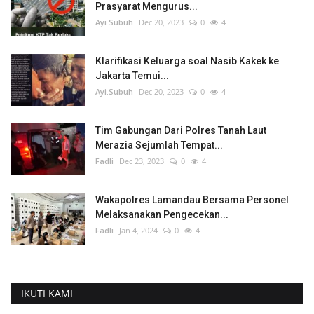
Prasyarat Mengurus...
Ayi.Subuh
Dec 20, 2023
0
4
Klarifikasi Keluarga soal Nasib Kakek ke
Jakarta Temui...
Ayi.Subuh
Dec 20, 2023
0
4
Tim Gabungan Dari Polres Tanah Laut
Merazia Sejumlah Tempat...
Fadli
Dec 23, 2023
0
4
Wakapolres Lamandau Bersama Personel
Melaksanakan Pengecekan...
Fadli
Jan 4, 2024
0
4
IKUTI KAMI