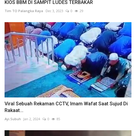
KIOS BBM DI SAMPIT LUDES TERBAKAR
Tim TO Palangka Raya
Dec 3, 2023
0
29
Viral Sebuah Rekaman CCTV, Imam Wafat Saat Sujud Di
Rakaat...
Ayi.Subuh
Jan 2, 2024
0
85