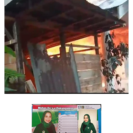
TO Network
TO.CHANEL
UMKM