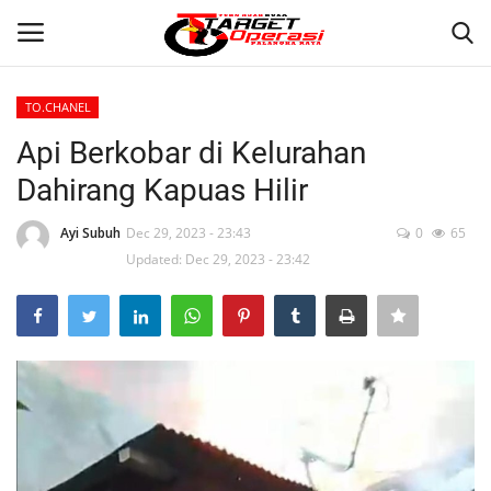
TO.CHANEL
Login
Register
Api Berkobar di Kelurahan
Dahirang Kapuas Hilir
Home
Ayi Subuh
Dec 29, 2023 - 23:43
0
65
Contact
Updated: Dec 29, 2023 - 23:42
PALANGKA RAYA
NASIONAL
WISATA
KULINER