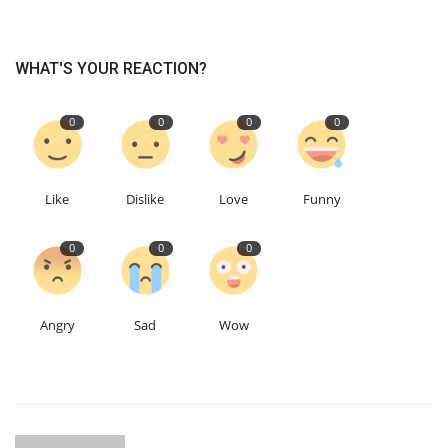
WHAT'S YOUR REACTION?
0
0
0
0
Like
Dislike
Love
Funny
0
0
0
Angry
Sad
Wow