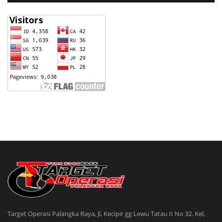
Target Operasi Palangka Raya, Jl, Kecipir gg Lewu Tatau II No 32, Kel,