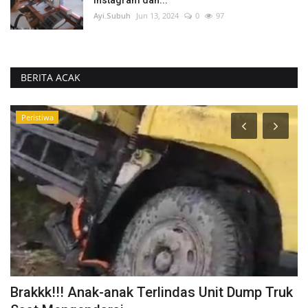
Ayi.Subuh
Jun 13, 2024
0
97
BERITA ACAK
Peristiwa
Brakkk!!! Anak-anak Terlindas Unit Dump Truk
K