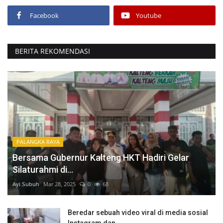
Facebook
Youtube
BERITA REKOMENDASI
PALANGKA RAYA
Bersama Gubernur Kalteng HKT Hadiri Gelar
Silaturahmi di...
Ayi.Subuh
Mar 28, 2025
0
68
Beredar sebuah video viral di media sosial
Instagram dan...