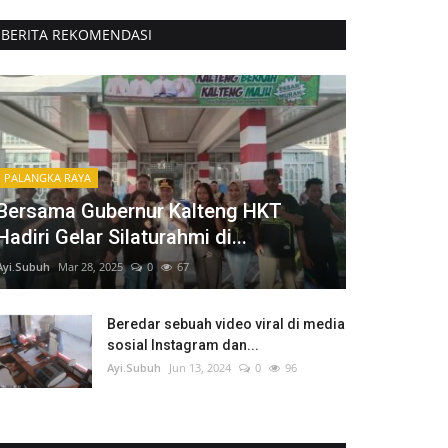
BERITA REKOMENDASI
PALANGKA RAYA
Bersama Gubernur Kalteng HKT
Hadiri Gelar Silaturahmi di...
Ayi.Subuh
Mar 28, 2025
0
67
Beredar sebuah video viral di media
sosial Instagram dan...
Ayi.Subuh
Jun 13, 2024
0
96