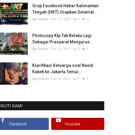
Grup Facebook Habar Kalimantan
Tengah (HKT) Ucapkan Selamat...
Ayi.Subuh
Mar 31, 2025
0
4
Fhotocopy Ktp Tak Belaku Lagi
Sebagai Prasyarat Mengurus...
Ayi.Subuh
Dec 20, 2023
0
3
Klarifikasi Keluarga soal Nasib
Kakek ke Jakarta Temui...
Ayi.Subuh
Dec 20, 2023
0
3
IKUTI KAMI
Facebook
Youtube