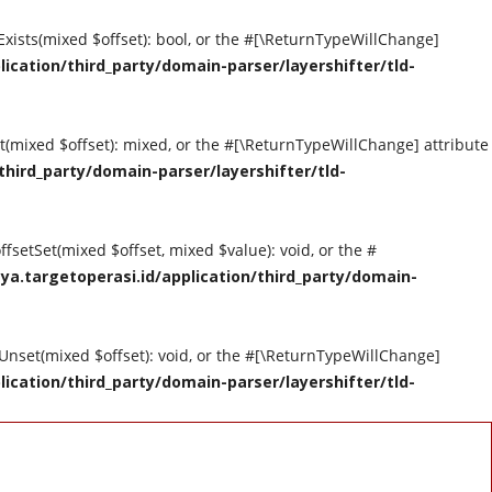
tExists(mixed $offset): bool, or the #[\ReturnTypeWillChange]
cation/third_party/domain-parser/layershifter/tld-
et(mixed $offset): mixed, or the #[\ReturnTypeWillChange] attribute
hird_party/domain-parser/layershifter/tld-
ffsetSet(mixed $offset, mixed $value): void, or the #
a.targetoperasi.id/application/third_party/domain-
tUnset(mixed $offset): void, or the #[\ReturnTypeWillChange]
cation/third_party/domain-parser/layershifter/tld-