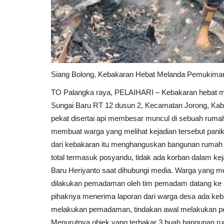
Kriminal
Siang Bolong, Kebakaran Hebat Melanda Pemukiman
TO Palangka raya, PELAIHARI – Kebakaran hebat 
Sungai Baru RT 12 dusun 2, Kecamatan Jorong, Kabu
pekat disertai api membesar muncul di sebuah rumah
membuat warga yang melihat kejadian tersebut pan
kap CCTV Masuk
Insiden Keponakan Membacok
dari kebakaran itu menghanguskan bangunan rumah 
...
Pamannya Sendiri Terjadi Di...
total termasuk posyandu, tidak ada korban dalam ke
Baru Heriyanto saat dihubungi media. Warga yang me
Fadli
Dec 19, 2023
0
46
dilakukan pemadaman oleh tim pemadam datang ke l
ri pimpinan daerah
Karena tidak terima, H cekcok mulut dengan R 
pihaknya menerima laporan dari warga desa ada ke
kemudian terjadi perkelahian menggunakan...
melakukan pemadaman, tindakan awal melakukan peme
Menurutnya objek yang terbakar 3 buah bangunan rum