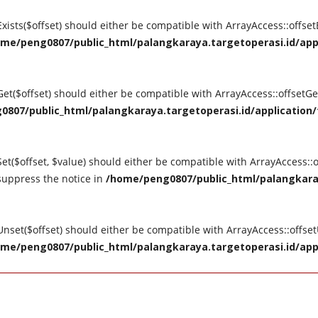
tExists($offset) should either be compatible with ArrayAccess::offse
me/peng0807/public_html/palangkaraya.targetoperasi.id/appli
tGet($offset) should either be compatible with ArrayAccess::offsetG
807/public_html/palangkaraya.targetoperasi.id/application/t
Set($offset, $value) should either be compatible with ArrayAccess::o
suppress the notice in
/home/peng0807/public_html/palangkaray
tUnset($offset) should either be compatible with ArrayAccess::offse
me/peng0807/public_html/palangkaraya.targetoperasi.id/appli