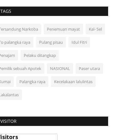
TAGS
Tersandung Narkoba
Penemuan mayat
Kal- Sel
To palangka raya
Pulang pisau
Idul Fitri
Penajam
Pelaku ditangkap
Pemilik sebuah Apotek
NASIONAL
Paser utara
Kumai
Palangka raya
Kecelakaan lalulintas
Lakalantas
VISITOR