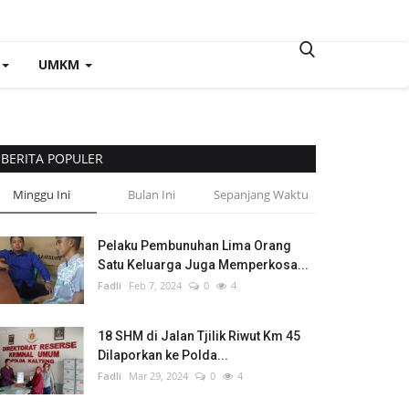
UMKM
BERITA POPULER
Minggu Ini
Bulan Ini
Sepanjang Waktu
Pelaku Pembunuhan Lima Orang
Satu Keluarga Juga Memperkosa...
Fadli
Feb 7, 2024
0
4
18 SHM di Jalan Tjilik Riwut Km 45
Dilaporkan ke Polda...
Fadli
Mar 29, 2024
0
4