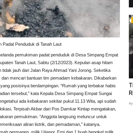
PALANGKA RAYA
 Padat Penduduk di Tanah Laut
melanda pemukiman padat penduduk di Desa Simpang Empat
paten Tanah Laut, Sabtu (2/12/2023). Kepulan asap hitam
 tidak jauh dari Jalan Raya Ahmad Yani Jorong. Seketika
ik dan mencari bantuan tim pemadam kebakaran. Dikabarkan
Truk Ban 14 Terbalik di Jalan Tjilik
A
yang posisinya berdampingan. “Rumah yang terbakar habis
Riwut Km 10 Palangka...
K
jadian tersebut,” kata Kepala Desa Simpang Empat Sungai
ngetahui ada kebakaran sekitar pukul 11.13 Wita, api sudah
Ayi.Subuh
Dec 6, 2023
0
71
Ay
okasi. Terpisah Akbar dari Pos Damkar Kintap mengatakan,
dan
bakaran pemukiman. “Anggota langsung meluncur untuk
riksaan aliran listrik, dan pemadaman,” katanya.
ah permanen, milik Ujianor, Erni dan 1 buah bengkel milik