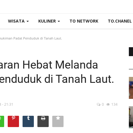
WISATA
KULINER
TO NETWORK
TO.CHANEL
ukiman Padat Penduduk di Tanah Laut.
aran Hebat Melanda
nduduk di Tanah Laut.
 - 21:31
0
134