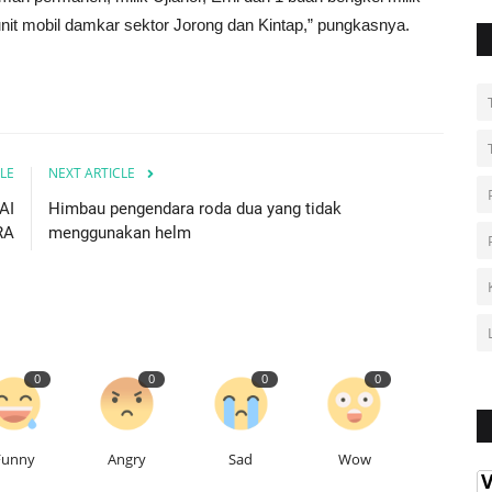
t mobil damkar sektor Jorong dan Kintap,” pungkasnya.
LE
NEXT ARTICLE
AI
Himbau pengendara roda dua yang tidak
RA
menggunakan helm
0
0
0
0
Funny
Angry
Sad
Wow