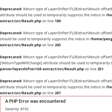
Deprecated
: Return type of LayerShifter\TLDExtract\Result::offse
attribute should be used to temporarily suppress the notice in
/ho
extract/src/Result.php
on line
189
Deprecated
: Return type of LayerShifter\TLDExtract\Result::offse
should be used to temporarily suppress the notice in
/home/peng0
extract/src/Result.php
on line
203
Deprecated
: Return type of LayerShifter\TLDExtract\Result::offset
[\ReturnTypeWillChange] attribute should be used to temporarily 
parser/layershifter/tld-extract/src/Result.php
on line
251
Deprecated
: Return type of LayerShifter\TLDExtract\Result::offse
attribute should be used to temporarily suppress the notice in
/ho
extract/src/Result.php
on line
267
A PHP Error was encountered
Severity: 8192