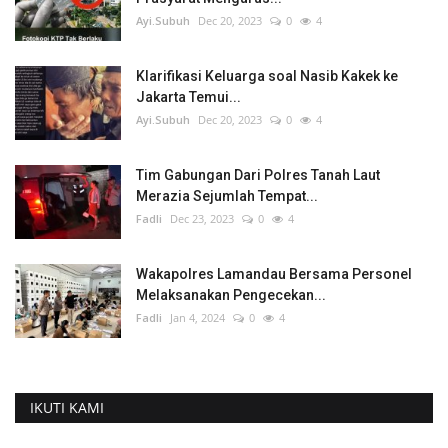
Ayi.Subuh
Dec 20, 2023
0
4
Klarifikasi Keluarga soal Nasib Kakek ke
Jakarta Temui...
Ayi.Subuh
Dec 20, 2023
0
4
Tim Gabungan Dari Polres Tanah Laut
Merazia Sejumlah Tempat...
Fadli
Dec 23, 2023
0
4
Wakapolres Lamandau Bersama Personel
Melaksanakan Pengecekan...
Fadli
Jan 4, 2024
0
4
IKUTI KAMI