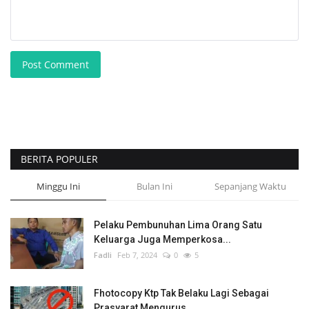
Post Comment
BERITA POPULER
Minggu Ini
Bulan Ini
Sepanjang Waktu
Pelaku Pembunuhan Lima Orang Satu
Keluarga Juga Memperkosa...
Fadli
Feb 7, 2024
0
5
Fhotocopy Ktp Tak Belaku Lagi Sebagai
Prasyarat Mengurus...