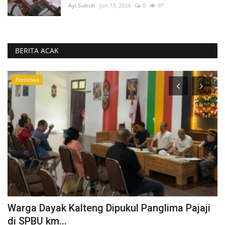
Ayi.Subuh
Jun 13, 2024
0
97
BERITA ACAK
Peristiwa
Warga Dayak Kalteng Dipukul Panglima Pajaji
P
di SPBU km...
K