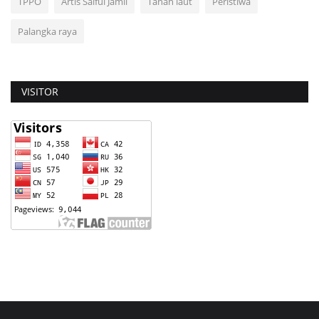
TPPO
Artis Saiful Jamil
Tanah laut
Peristiwa
Palangka raya
VISITOR