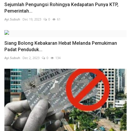
Sejumlah Pengungsi Rohingya Kedapatan Punya KTP,
Pemerintah...
Ayi.Subuh
Dec 19, 2023
0
61
Siang Bolong Kebakaran Hebat Melanda Pemukiman
Padat Penduduk...
Ayi.Subuh
Dec 2, 2023
0
134