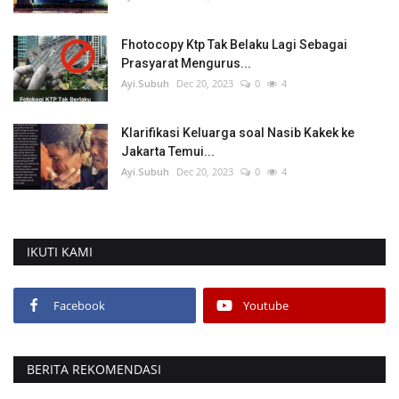
Fhotocopy Ktp Tak Belaku Lagi Sebagai
Prasyarat Mengurus...
Ayi.Subuh
Dec 20, 2023
0
4
Klarifikasi Keluarga soal Nasib Kakek ke
Jakarta Temui...
Ayi.Subuh
Dec 20, 2023
0
4
IKUTI KAMI
Facebook
Youtube
BERITA REKOMENDASI