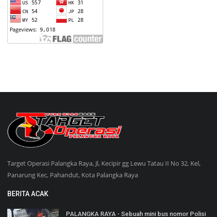
Target Operasi Palangka Raya, Jl, Kecipir gg Lewu Tatau II No 32, Kel,
Panarung Kec, Pahandut, Kota Palangka Raya
BERITA ACAK
PALANGKA RAYA - Sebuah mini bus nomor Polisi