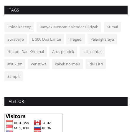
TAGS
Polda kalteng
Banyak Mencari Kalender Hijriyah
Kumai
Surabaya
L 300 Dua Lantai
Tragedi
Palangkaraya
Hukum Dan Kriminal
Arus pendek
Laka lantas
#hukum
Peristiwa
kakek norman
Idul Fitri
Sampit
VISITOR