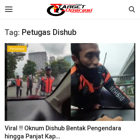
Tag:
Petugas Dishub
Login
Register
Peristiwa
Home
Contact
PALANGKA RAYA
NASIONAL
WISATA
Viral !! Oknum Dishub Bentak Pengendara
KULINER
hingga Panjat Kap...