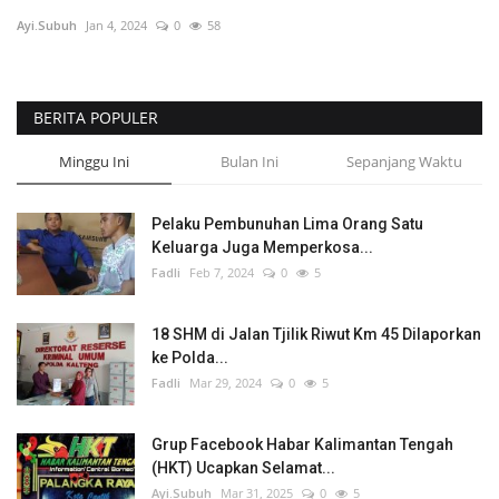
Ayi.Subuh
Jan 4, 2024
0
58
TO Network
TO.CHANEL
BERITA POPULER
UMKM
Minggu Ini
Bulan Ini
Sepanjang Waktu
Pelaku Pembunuhan Lima Orang Satu
Keluarga Juga Memperkosa...
Fadli
Feb 7, 2024
0
5
18 SHM di Jalan Tjilik Riwut Km 45 Dilaporkan
ke Polda...
Fadli
Mar 29, 2024
0
5
Grup Facebook Habar Kalimantan Tengah
(HKT) Ucapkan Selamat...
Ayi.Subuh
Mar 31, 2025
0
5