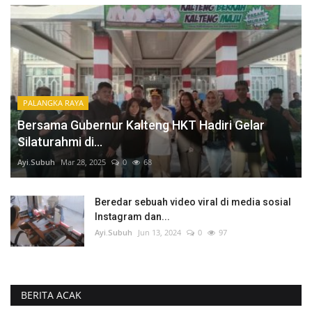
PALANGKA RAYA
Bersama Gubernur Kalteng HKT Hadiri Gelar
Silaturahmi di...
Ayi.Subuh
Mar 28, 2025
0
68
Beredar sebuah video viral di media sosial
Instagram dan...
Ayi.Subuh
Jun 13, 2024
0
97
BERITA ACAK