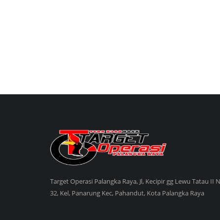
Target Operasi Palangka Raya, Jl, Kecipir gg Lewu Tatau II 
32, Kel, Panarung Kec, Pahandut, Kota Palangka Raya