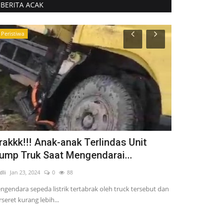
BERITA ACAK
Peristiwa
Kriminal
rakkk!!! Anak-anak Terlindas Unit
Melakoni B
ump Truk Saat Mengendarai...
IRT Di Cyid
dli
Jan 23, 2024
0
88
Fadli
Dec 9, 2023
ngendara sepeda listrik tertabrak oleh truck tersebut dan
Tersangka ini cuk
rseret kurang lebih...
penggeledahan