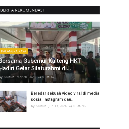
BERITA REKOMENDASI
PALANGKA RAYA
Bersama Gubernur Kalteng HKT
Hadiri Gelar Silaturahmi di...
Ayi.Subuh
Mar 28, 2025
0
67
Beredar sebuah video viral di media
sosial Instagram dan...
Ayi.Subuh
Jun 13, 2024
0
96