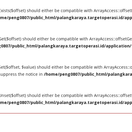
tExists($offset) should either be compatible with ArrayAccess::offse
me/peng0807/public_html/palangkaraya.targetoperasi.id/appli
tGet($offset) should either be compatible with ArrayAccess::offsetG
807/public_html/palangkaraya.targetoperasi.id/application/t
Set($offset, $value) should either be compatible with ArrayAccess::o
suppress the notice in
/home/peng0807/public_html/palangkaray
tUnset($offset) should either be compatible with ArrayAccess::offse
me/peng0807/public_html/palangkaraya.targetoperasi.id/appli