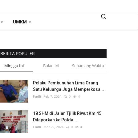
UMKM
BERITA POPULER
Minggu Ini
Bulan Ini
Sepanjang Waktu
Pelaku Pembunuhan Lima Orang
Satu Keluarga Juga Memperkosa...
Fadli
Feb 7, 2024
0
4
18 SHM di Jalan Tjilik Riwut Km 45
Dilaporkan ke Polda...
Fadli
Mar 29, 2024
0
4