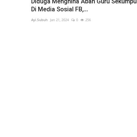
Diduga Menghina Abah Guru Sekumpu
Di Media Sosial FB,...
Ayi.Subuh
Jan 21, 2024
0
256