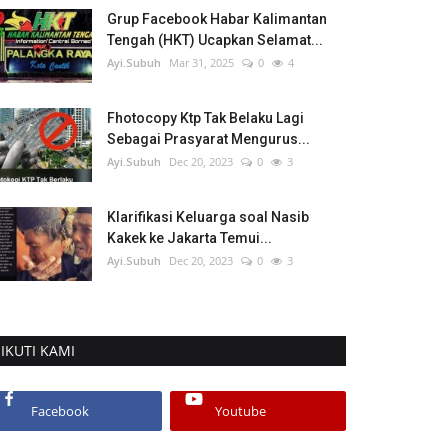
Grup Facebook Habar Kalimantan
Tengah (HKT) Ucapkan Selamat...
Ayi.Subuh
Mar 31, 2025
0
4
Fhotocopy Ktp Tak Belaku Lagi
Sebagai Prasyarat Mengurus...
Ayi.Subuh
Dec 20, 2023
0
3
Klarifikasi Keluarga soal Nasib
Kakek ke Jakarta Temui...
Ayi.Subuh
Dec 20, 2023
0
3
IKUTI KAMI
Facebook
Youtube