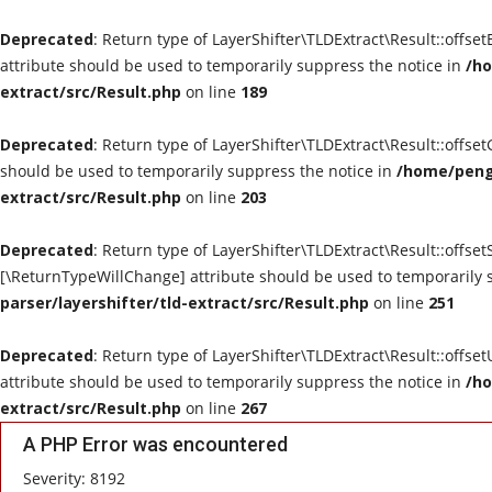
Deprecated
: Return type of LayerShifter\TLDExtract\Result::offse
attribute should be used to temporarily suppress the notice in
/ho
extract/src/Result.php
on line
189
Deprecated
: Return type of LayerShifter\TLDExtract\Result::offse
should be used to temporarily suppress the notice in
/home/peng0
extract/src/Result.php
on line
203
Deprecated
: Return type of LayerShifter\TLDExtract\Result::offset
[\ReturnTypeWillChange] attribute should be used to temporarily 
parser/layershifter/tld-extract/src/Result.php
on line
251
Deprecated
: Return type of LayerShifter\TLDExtract\Result::offse
attribute should be used to temporarily suppress the notice in
/ho
extract/src/Result.php
on line
267
A PHP Error was encountered
Severity: 8192