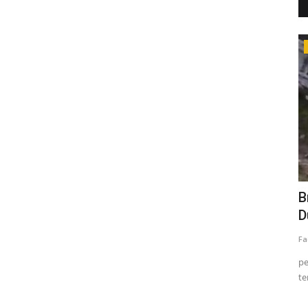
Kriminal
 45
Pelaku Pembunuhan Lima Orang Satu
B
Keluarga Juga Memperkosa...
D
Fadli
Feb 7, 2024
0
76
Fa
m para
lima orang di Penajam Paser Utara, ditemukan tewas
pe
bersimbah darah karena dibunuh
te