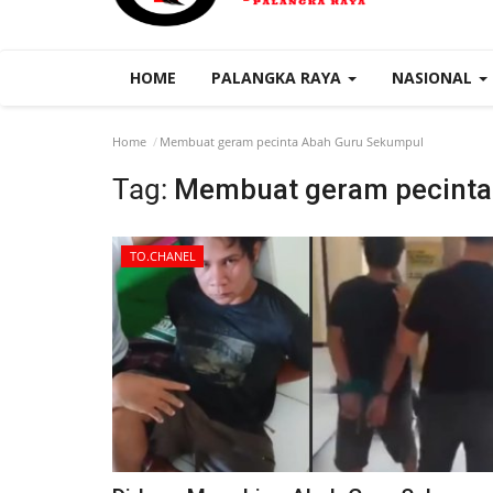
HOME
PALANGKA RAYA
NASIONAL
Home
Membuat geram pecinta Abah Guru Sekumpul
Tag:
Membuat geram pecinta
TO.CHANEL