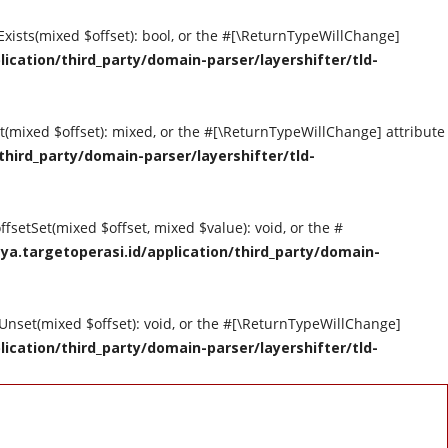
tExists(mixed $offset): bool, or the #[\ReturnTypeWillChange]
cation/third_party/domain-parser/layershifter/tld-
et(mixed $offset): mixed, or the #[\ReturnTypeWillChange] attribute
hird_party/domain-parser/layershifter/tld-
ffsetSet(mixed $offset, mixed $value): void, or the #
a.targetoperasi.id/application/third_party/domain-
tUnset(mixed $offset): void, or the #[\ReturnTypeWillChange]
cation/third_party/domain-parser/layershifter/tld-