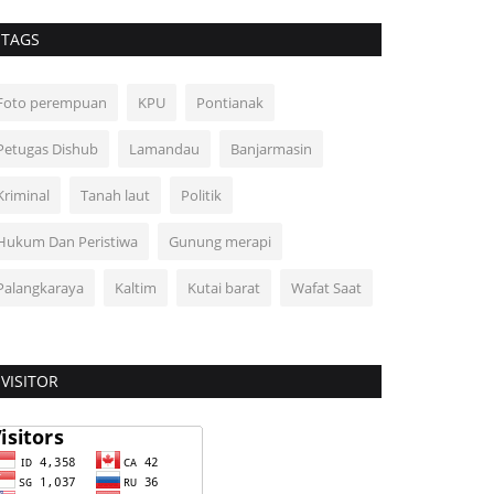
TAGS
Foto perempuan
KPU
Pontianak
Petugas Dishub
Lamandau
Banjarmasin
Kriminal
Tanah laut
Politik
Hukum Dan Peristiwa
Gunung merapi
Palangkaraya
Kaltim
Kutai barat
Wafat Saat
VISITOR