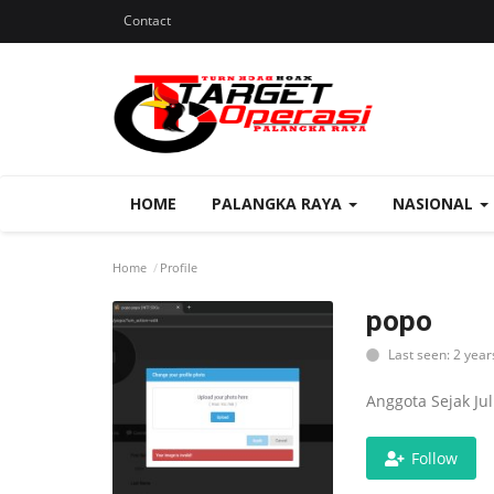
Contact
HOME
PALANGKA RAYA
NASIONAL
Home
Profile
popo
Last seen: 2 year
Anggota Sejak Jul
Follow