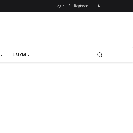
Login
/
Register
UMKM