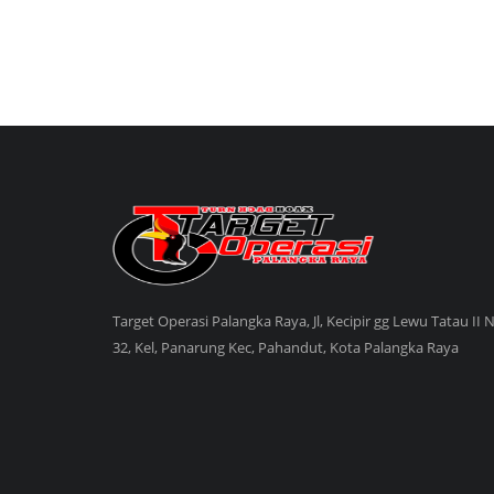
Target Operasi Palangka Raya, Jl, Kecipir gg Lewu Tatau II 
32, Kel, Panarung Kec, Pahandut, Kota Palangka Raya