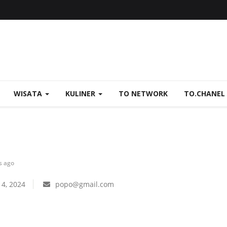
WISATA
KULINER
TO NETWORK
TO.CHANEL
s ago
 4, 2024
popo@gmail.com