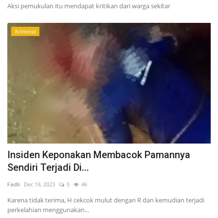
Aksi pemukulan itu mendapat kritikan dari warga sekitar
Kriminal
Insiden Keponakan Membacok Pamannya
Sendiri Terjadi Di...
Fadli
Dec 19, 2023
0
46
Karena tidak terima, H cekcok mulut dengan R dan kemudian terjadi
perkelahian menggunakan...