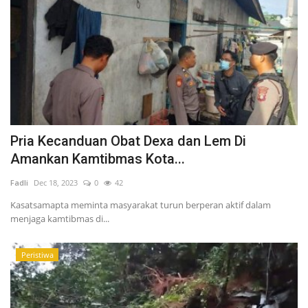
Pria Kecanduan Obat Dexa dan Lem Di
Amankan Kamtibmas Kota...
Fadli
Dec 18, 2023
0
42
Kasatsamapta meminta masyarakat turun berperan aktif dalam
menjaga kamtibmas di...
Peristiwa