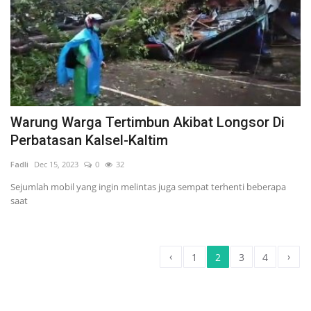
Warung Warga Tertimbun Akibat Longsor Di
Perbatasan Kalsel-Kaltim
Fadli
Dec 15, 2023
0
32
Sejumlah mobil yang ingin melintas juga sempat terhenti beberapa
saat
‹
›
1
2
3
4