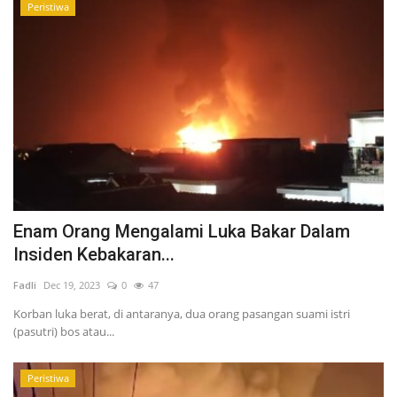
Peristiwa
Enam Orang Mengalami Luka Bakar Dalam
Insiden Kebakaran...
Fadli
Dec 19, 2023
0
47
Korban luka berat, di antaranya, dua orang pasangan suami istri
(pasutri) bos atau...
Peristiwa