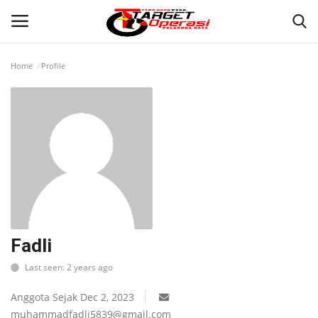
Home
Profile
Login
Register
Home
Contact
PALANGKA RAYA
NASIONAL
Fadli
Last seen: 2 years ago
WISATA
Anggota Sejak Dec 2, 2023
KULINER
muhammadfadli5839@gmail.com