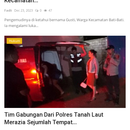
Kecamatan...
Fadli
Dec 23, 2023
0
47
Pengemudinya di ketahui bernama Gusti, Warga Kecamatan Bati-Bati.
Ia mengalami luka...
Hukum
Tim Gabungan Dari Polres Tanah Laut
Merazia Sejumlah Tempat...